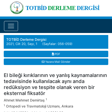
TOTBİD Derleme Dergisi
2021, Cilt 20, Sayı, 1 (Sayfalar: 056-059)
PDF
Yazara Mail Gönder
El bileği kırıklarının ve yanlış kaynamalarının
tedavisinde kullanılacak aynı anda
redüksiyon ve tespite olanak veren bir
eksternal fiksatör
1
Ahmet Mehmet Demirtaş
1
Ortopedi ve Travmatoloji Uzmanı, Ankara