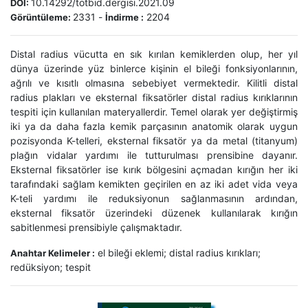
10.14292/totbid.dergisi.2021.09
DOI:
2331
-
2204
Görüntüleme:
İndirme :
Distal radius vücutta en sık kırılan kemiklerden olup, her yıl
dünya üzerinde yüz binlerce kişinin el bileği fonksiyonlarının,
ağrılı ve kısıtlı olmasına sebebiyet vermektedir. Kilitli distal
radius plakları ve eksternal fiksatörler distal radius kırıklarının
tespiti için kullanılan materyallerdir. Temel olarak yer değiştirmiş
iki ya da daha fazla kemik parçasının anatomik olarak uygun
pozisyonda K-telleri, eksternal fiksatör ya da metal (titanyum)
plağın vidalar yardımı ile tutturulması prensibine dayanır.
Eksternal fiksatörler ise kırık bölgesini açmadan kırığın her iki
tarafındaki sağlam kemikten geçirilen en az iki adet vida veya
K-teli yardımı ile reduksiyonun sağlanmasının ardından,
eksternal fiksatör üzerindeki düzenek kullanılarak kırığın
sabitlenmesi prensibiyle çalışmaktadır.
el bileği eklemi; distal radius kırıkları;
Anahtar Kelimeler :
redüksiyon; tespit