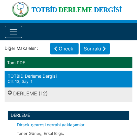
Diğer Makaleler :
Önceki
Sonraki
Tam PDF
TOTBİD Derleme Dergisi
Cilt 13, Sayı 1
DERLEME (12)
DERLEME
Dirsek çevresi cerrahi yaklaşımlar
Taner Güneş, Erkal Bilgiç