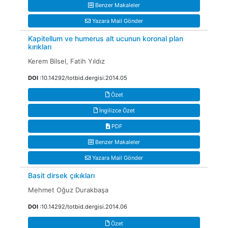
Benzer Makaleler
Yazara Mail Gönder
Kapitellum ve humerus alt ucunun koronal plan
kırıkları
Kerem Bilsel, Fatih Yıldız
DOI
:10.14292/totbid.dergisi.2014.05
Özet
İngilizce Özet
PDF
Benzer Makaleler
Yazara Mail Gönder
Basit dirsek çıkıkları
Mehmet Oğuz Durakbaşa
DOI
:10.14292/totbid.dergisi.2014.06
Özet