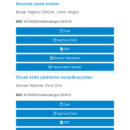
Koronoid çıkıntı kırıkları
Burak Yağmur Öztürk, Umut Akgün
DOI
:10.14292/totbid.dergisi.2014.10
Özet
İngilizce Özet
PDF
Benzer Makaleler
Yazara Mail Gönder
Dirsek kırıklı çıkıklarının komplikasyonları
Sercan Akpınar, Esra Çirci
DOI
:10.14292/totbid.dergisi.2014.11
Özet
İngilizce Özet
PDF