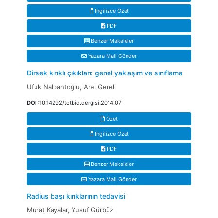
İngilizce Özet
PDF
Benzer Makaleler
Yazara Mail Gönder
Dirsek kırıklı çıkıkları: genel yaklaşım ve sınıflama
Ufuk Nalbantoğlu, Arel Gereli
DOI
:10.14292/totbid.dergisi.2014.07
Özet
İngilizce Özet
PDF
Benzer Makaleler
Yazara Mail Gönder
Radius başı kırıklarının tedavisi
Murat Kayalar, Yusuf Gürbüz