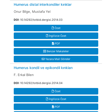
Humerus distal interkondiler kırıklar
Onur Bilge, Mustafa Yel
DOI
:10.14292/totbid.dergisi.2014.03
Özet
İngilizce Özet
PDF
Benzer Makaleler
Yazara Mail Gönder
Humerus kondil ve epikondil kırıkları
F. Erkal Bilen
DOI
:10.14292/totbid.dergisi.2014.04
Özet
İngilizce Özet
PDF