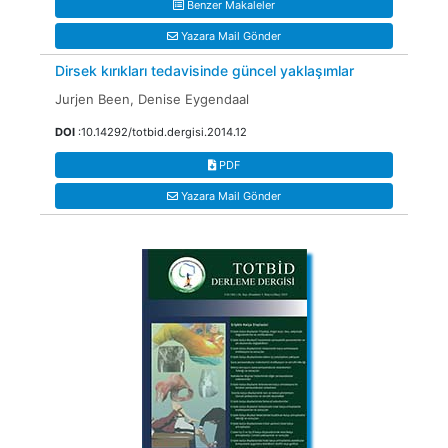
Benzer Makaleler
Yazara Mail Gönder
Dirsek kırıkları tedavisinde güncel yaklaşımlar
Jurjen Been, Denise Eygendaal
DOI
:10.14292/totbid.dergisi.2014.12
PDF
Yazara Mail Gönder