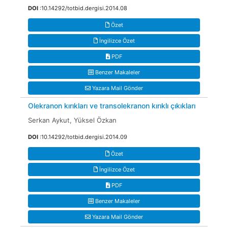
DOI
:10.14292/totbid.dergisi.2014.08
Özet
İngilizce Özet
PDF
Benzer Makaleler
Yazara Mail Gönder
Olekranon kırıkları ve transolekranon kırıklı çıkıkları
Serkan Aykut, Yüksel Özkan
DOI
:10.14292/totbid.dergisi.2014.09
Özet
İngilizce Özet
PDF
Benzer Makaleler
Yazara Mail Gönder