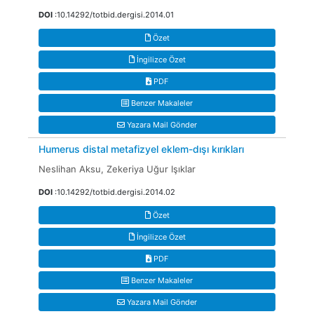
DOI
:10.14292/totbid.dergisi.2014.01
Özet
İngilizce Özet
PDF
Benzer Makaleler
Yazara Mail Gönder
Humerus distal metafizyel eklem-dışı kırıkları
Neslihan Aksu, Zekeriya Uğur Işıklar
DOI
:10.14292/totbid.dergisi.2014.02
Özet
İngilizce Özet
PDF
Benzer Makaleler
Yazara Mail Gönder