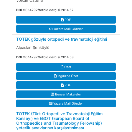
Volkan Öztuna
DOI
:10.14292/totbid.dergisi.2014.57
PDF
Yazara Mail Gönder
TOTEK gözüyle ortopedi ve travmatoloji eğitimi
Alpaslan Şenköylü
DOI
:10.14292/totbid.dergisi.2014.58
Özet
İngilizce Özet
PDF
Benzer Makaleler
Yazara Mail Gönder
TOTEK (Türk Ortopedi ve Travmatoloji Eğitim
Konseyi) ve EBOT (European Board of
Orthopaedics and Traumatology Fellowship)
yeterlik sınavlarının karşılaştırılması