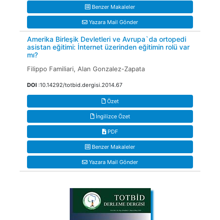
Benzer Makaleler
Yazara Mail Gönder
Amerika Birleşik Devletleri ve Avrupa`da ortopedi
asistan eğitimi: İnternet üzerinden eğitimin rolü var
mı?
Filippo Familiari, Alan Gonzalez-Zapata
DOI
:10.14292/totbid.dergisi.2014.67
Özet
İngilizce Özet
PDF
Benzer Makaleler
Yazara Mail Gönder