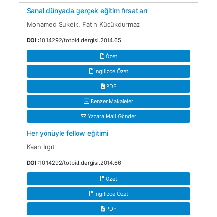
Sanal dünyada gerçek eğitim fırsatları
Mohamed Sukeik, Fatih Küçükdurmaz
DOI
:10.14292/totbid.dergisi.2014.65
Özet
İngilizce Özet
PDF
Benzer Makaleler
Yazara Mail Gönder
Her yönüyle fellow eğitimi
Kaan Irgıt
DOI
:10.14292/totbid.dergisi.2014.66
Özet
İngilizce Özet
PDF