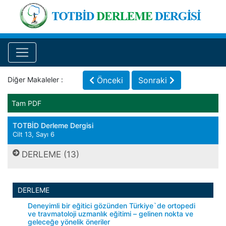
Diğer Makaleler :
Önceki
Sonraki
Tam PDF
TOTBİD Derleme Dergisi
Cilt 13, Sayı 6
DERLEME (13)
DERLEME
Deneyimli bir eğitici gözünden Türkiye`de ortopedi
ve travmatoloji uzmanlık eğitimi – gelinen nokta ve
geleceğe yönelik öneriler