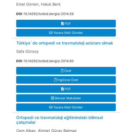
Emel Gönen, Haluk Berk
DOI
:10.14292/totbid.dergisi.2014.59
PDF
Yazara Mail Gönder
Türkiye`de ortopedi ve travmatoloji asistanı olmak
Safa Gürsoy
DOI
:10.14292/totbid.dergisi.2014.60
Özet
İngilizce Özet
PDF
Benzer Makaleler
Yazara Mail Gönder
Ortopedi ve travmatoloji eğitimindeki bilimsel
çalışmalar
Cem Albay, Ahmet Güray Batmaz