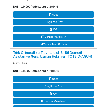
DOI
:10.14292/totbid.dergisi.2014.61
Özet
İngilizce Özet
PDF
Benzer Makaleler
Yazara Mail Gönder
Türk Ortopedi ve Travmatoloji Birliği Derneği
Asistan ve Genç Uzman Hekimler (TOTBİD-AGUH)
Gazi Huri
DOI
:10.14292/totbid.dergisi.2014.62
Özet
İngilizce Özet
PDF
Benzer Makaleler