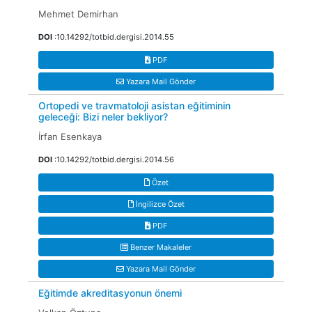
Mehmet Demirhan
DOI
:10.14292/totbid.dergisi.2014.55
PDF
Yazara Mail Gönder
Ortopedi ve travmatoloji asistan eğitiminin
geleceği: Bizi neler bekliyor?
İrfan Esenkaya
DOI
:10.14292/totbid.dergisi.2014.56
Özet
İngilizce Özet
PDF
Benzer Makaleler
Yazara Mail Gönder
Eğitimde akreditasyonun önemi