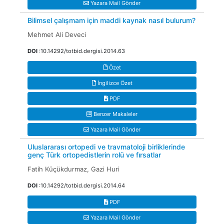
Yazara Mail Gönder
Bilimsel çalışmam için maddi kaynak nasıl bulurum?
Mehmet Ali Deveci
DOI
:10.14292/totbid.dergisi.2014.63
Özet
İngilizce Özet
PDF
Benzer Makaleler
Yazara Mail Gönder
Uluslararası ortopedi ve travmatoloji birliklerinde
genç Türk ortopedistlerin rolü ve fırsatlar
Fatih Küçükdurmaz, Gazi Huri
DOI
:10.14292/totbid.dergisi.2014.64
PDF
Yazara Mail Gönder