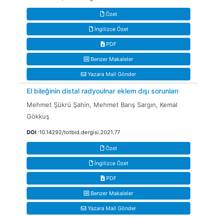
Özet
İngilizce Özet
PDF
Benzer Makaleler
Yazara Mail Gönder
El bileğinin distal radyoulnar eklem dışı sorunları
Mehmet Şükrü Şahin, Mehmet Barış Sargın, Kemal
Gökkuş
DOI
:10.14292/totbid.dergisi.2021.77
Özet
İngilizce Özet
PDF
Benzer Makaleler
Yazara Mail Gönder