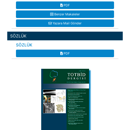
PDF
Benzer Makaleler
Yazara Mail Gönder
SÖZLÜK
SÖZLÜK
PDF