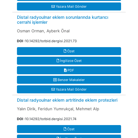
Yazara Mail Gönder
Distal radyoulnar eklem sorunlarında kurtarıcı
cerrahi işlemler
Osman Orman, Ayberk Önal
DOI
:10.14292/totbid.dergisi.2021.73
Özet
İngilizce Özet
PDF
Benzer Makaleler
Yazara Mail Gönder
Distal radyoulnar eklem artritinde eklem protezleri
Yalın Dirik, Feridun Yumrukçal, Mehmet Alp
DOI
:10.14292/totbid.dergisi.2021.74
Özet