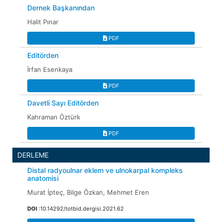
Dernek Başkanından
Halit Pınar
PDF
Editörden
İrfan Esenkaya
PDF
Davetli Sayı Editörden
Kahraman Öztürk
PDF
DERLEME
Distal radyoulnar eklem ve ulnokarpal kompleks
anatomisi
Murat İpteç, Bilge Özkan, Mehmet Eren
DOI
:10.14292/totbid.dergisi.2021.62