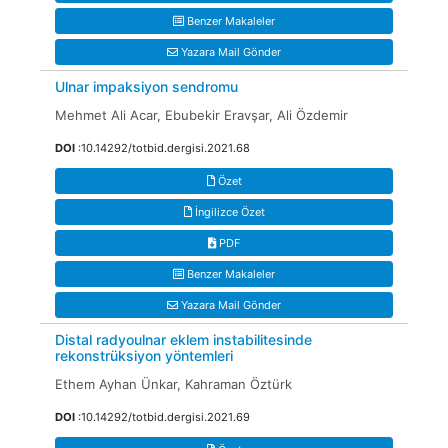
Benzer Makaleler
Yazara Mail Gönder
Ulnar impaksiyon sendromu
Mehmet Ali Acar, Ebubekir Eravşar, Ali Özdemir
DOI
:10.14292/totbid.dergisi.2021.68
Özet
İngilizce Özet
PDF
Benzer Makaleler
Yazara Mail Gönder
Distal radyoulnar eklem instabilitesinde
rekonstrüksiyon yöntemleri
Ethem Ayhan Ünkar, Kahraman Öztürk
DOI
:10.14292/totbid.dergisi.2021.69