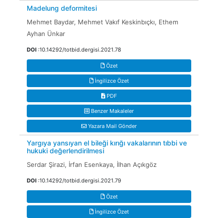
Madelung deformitesi
Mehmet Baydar, Mehmet Vakıf Keskinbıçkı, Ethem
Ayhan Ünkar
DOI
:10.14292/totbid.dergisi.2021.78
Özet
İngilizce Özet
PDF
Benzer Makaleler
Yazara Mail Gönder
Yargıya yansıyan el bileği kırığı vakalarının tıbbi ve
hukuki değerlendirilmesi
Serdar Şirazi, İrfan Esenkaya, İlhan Açıkgöz
DOI
:10.14292/totbid.dergisi.2021.79
Özet
İngilizce Özet