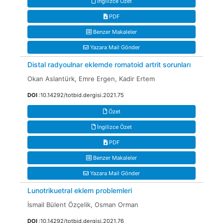
İngilizce Özet
PDF
Benzer Makaleler
Yazara Mail Gönder
Distal radyoulnar eklemde romatoid artrit sorunları
Okan Aslantürk, Emre Ergen, Kadir Ertem
DOI
:10.14292/totbid.dergisi.2021.75
Özet
İngilizce Özet
PDF
Benzer Makaleler
Yazara Mail Gönder
Lunotrikuetral eklem problemleri
İsmail Bülent Özçelik, Osman Orman
DOI
:10.14292/totbid.dergisi.2021.76