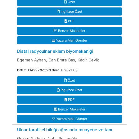
Özet
İngilizce Özet
PDF
Benzer Makaleler
Yazara Mail Gönder
Distal radyoulnar eklem biyomekaniği
Egemen Ayhan, Can Emre Baş, Kadir Çevik
DOI
:10.14292/totbid.dergisi.2021.63
Özet
İngilizce Özet
PDF
Benzer Makaleler
Yazara Mail Gönder
Ulnar taraflı el bileği ağrısında muayene ve tanı
Gökçe Yıldıran, Nebil Selimoğlu