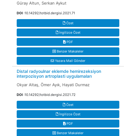
Güray Altun, Serkan Aykut
DOI
:10.14292/totbid.dergisi.2021.71
Özet
İngilizce Özet
PDF
Benzer Makaleler
Yazara Mail Gönder
Distal radyoulnar eklemde hemirezeksiyon
interpozisyon artroplasti uygulamaları
Okyar Altaş, Ömer Ayık, Hayati Durmaz
DOI
:10.14292/totbid.dergisi.2021.72
Özet
İngilizce Özet
PDF
Benzer Makaleler