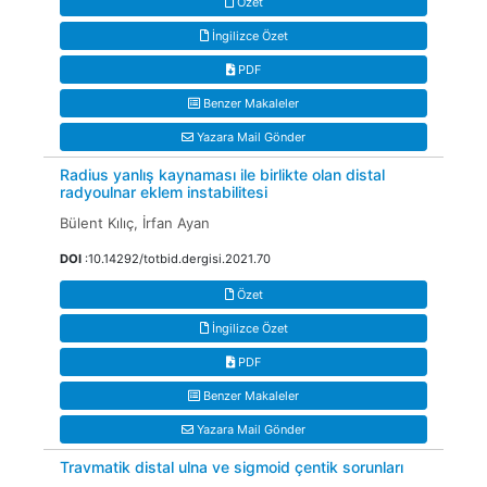
Özet
İngilizce Özet
PDF
Benzer Makaleler
Yazara Mail Gönder
Radius yanlış kaynaması ile birlikte olan distal
radyoulnar eklem instabilitesi
Bülent Kılıç, İrfan Ayan
DOI
:10.14292/totbid.dergisi.2021.70
Özet
İngilizce Özet
PDF
Benzer Makaleler
Yazara Mail Gönder
Travmatik distal ulna ve sigmoid çentik sorunları