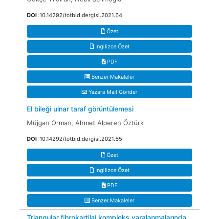
DOI
:10.14292/totbid.dergisi.2021.64
Özet
İngilizce Özet
PDF
Benzer Makaleler
Yazara Mail Gönder
El bileği ulnar taraf görüntülemesi
Müjgan Orman, Ahmet Alperen Öztürk
DOI
:10.14292/totbid.dergisi.2021.65
Özet
İngilizce Özet
PDF
Benzer Makaleler
Triangular fibrokartilaj kompleks yaralanmalarında