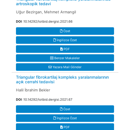
artroskopik tedavi
Uğur Bezirgan, Mehmet Armangil
DOI
:10.14292/totbid.dergisi.2021.66
Özet
İngilizce Özet
PDF
Benzer Makaleler
Yazara Mail Gönder
Triangular fibrokartilaj kompleks yaralanmalarının
açık cerrahi tedavisi
Halil İbrahim Bekler
DOI
:10.14292/totbid.dergisi.2021.67
Özet
İngilizce Özet
PDF