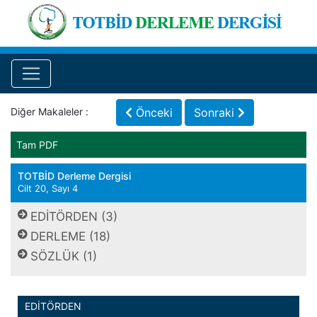
Diğer Makaleler :
Önceki
Sonraki
Tam PDF
TOTBİD Derleme Dergisi
Cilt 20, Sayı 4
EDİTÖRDEN (3)
DERLEME (18)
SÖZLÜK (1)
EDİTÖRDEN