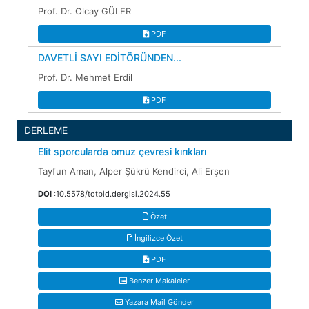
Prof. Dr. Olcay GÜLER
PDF
DAVETLİ SAYI EDİTÖRÜNDEN...
Prof. Dr. Mehmet Erdil
PDF
DERLEME
Elit sporcularda omuz çevresi kırıkları
Tayfun Aman, Alper Şükrü Kendirci, Ali Erşen
DOI
:10.5578/totbid.dergisi.2024.55
Özet
İngilizce Özet
PDF
Benzer Makaleler
Yazara Mail Gönder