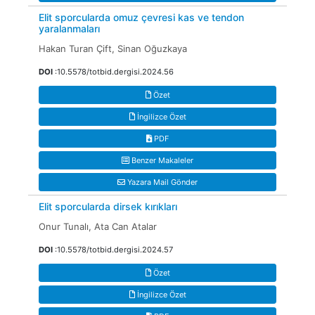
Elit sporcularda omuz çevresi kas ve tendon
yaralanmaları
Hakan Turan Çift, Sinan Oğuzkaya
DOI
:10.5578/totbid.dergisi.2024.56
Özet
İngilizce Özet
PDF
Benzer Makaleler
Yazara Mail Gönder
Elit sporcularda dirsek kırıkları
Onur Tunalı, Ata Can Atalar
DOI
:10.5578/totbid.dergisi.2024.57
Özet
İngilizce Özet