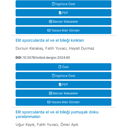
İngilizce Özet
PDF
Benzer Makaleler
Yazara Mail Gönder
Elit sporcularda el ve el bileği kırıkları
Dursun Karakaş, Fatih Yuvacı, Hayati Durmaz
DOI
:10.5578/totbid.dergisi.2024.65
Özet
İngilizce Özet
PDF
Benzer Makaleler
Yazara Mail Gönder
Elit sporcularda el ve el bileği yumuşak doku
yaralanmaları
Uğur Kayık, Fatih Yuvacı, Ömer Ayık