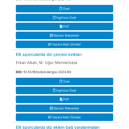
Özet
İngilizce Özet
PDF
Benzer Makaleler
Yazara Mail Gönder
Elit sporcularda diz çevresi kırıkları
Erkan Alkan, M. Uğur Mermerkaya
DOI
:10.5578/totbid.dergisi.2024.60
Özet
İngilizce Özet
PDF
Benzer Makaleler
Yazara Mail Gönder
Elit sporcularda diz eklem bağ yaralanmaları