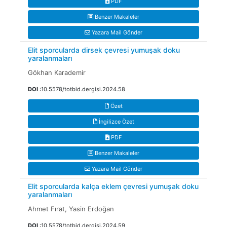
PDF
Benzer Makaleler
Yazara Mail Gönder
Elit sporcularda dirsek çevresi yumuşak doku
yaralanmaları
Gökhan Karademir
DOI
:10.5578/totbid.dergisi.2024.58
Özet
İngilizce Özet
PDF
Benzer Makaleler
Yazara Mail Gönder
Elit sporcularda kalça eklem çevresi yumuşak doku
yaralanmaları
Ahmet Fırat, Yasin Erdoğan
DOI
:10.5578/totbid.dergisi.2024.59