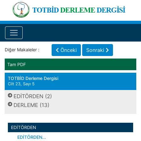
Diğer Makaleler :
Önceki
Sonraki
Tam PDF
TOTBİD Derleme Dergisi
Cilt 23, Sayı 5
EDİTÖRDEN (2)
DERLEME (13)
EDİTÖRDEN
EDİTÖRDEN...