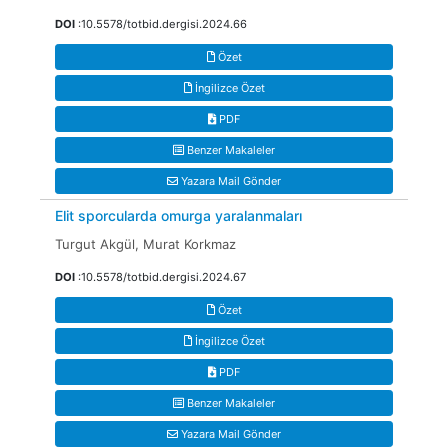
DOI
:10.5578/totbid.dergisi.2024.66
Özet
İngilizce Özet
PDF
Benzer Makaleler
Yazara Mail Gönder
Elit sporcularda omurga yaralanmaları
Turgut Akgül, Murat Korkmaz
DOI
:10.5578/totbid.dergisi.2024.67
Özet
İngilizce Özet
PDF
Benzer Makaleler
Yazara Mail Gönder