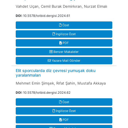
Vahdet Uçan, Cemil Burak Demirkıran, Nurzat Elmalı
DOI
:10.5578/totbid.dergisi.2024.61
Özet
İngilizce Özet
PDF
Benzer Makaleler
Yazara Mail Gönder
Elit sporcularda diz çevresi yumuşak doku
yaralanmaları
Mehmet Emin Şimşek, Rıfat Şahin, Mustafa Akkaya
DOI
:10.5578/totbid.dergisi.2024.62
Özet
İngilizce Özet
PDF