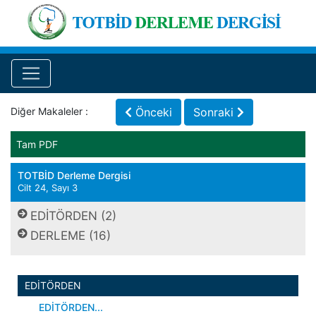
Diğer Makaleler :
Önceki
Sonraki
Tam PDF
TOTBİD Derleme Dergisi
Cilt 24, Sayı 3
EDİTÖRDEN (2)
DERLEME (16)
EDİTÖRDEN
EDİTÖRDEN...