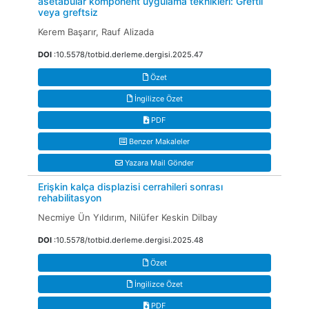
asetabular komponent uygulama teknikleri: Greftli
veya greftsiz
Kerem Başarır, Rauf Alizada
DOI
:10.5578/totbid.derleme.dergisi.2025.47
Özet
İngilizce Özet
PDF
Benzer Makaleler
Yazara Mail Gönder
Erişkin kalça displazisi cerrahileri sonrası
rehabilitasyon
Necmiye Ün Yıldırım, Nilüfer Keskin Dilbay
DOI
:10.5578/totbid.derleme.dergisi.2025.48
Özet
İngilizce Özet
PDF