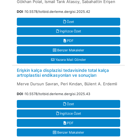
Gökhan Polat, İsmail Tarık Atasoy, Sabahattin Erişen
DOI
:10.5578/totbid.derleme.dergisi.2025.42
Özet
İngilizce Özet
PDF
Benzer Makaleler
Yazara Mail Gönder
Erişkin kalça displazisi tedavisinde total kalça
artroplastisi endikasyonları ve sonuçları
Merve Dursun Savran, Peri Kından, Bülent A. Erdemli
DOI
:10.5578/totbid.derleme.dergisi.2025.43
Özet
İngilizce Özet
PDF
Benzer Makaleler