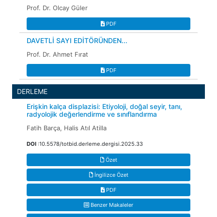
Prof. Dr. Olcay Güler
PDF
DAVETLİ SAYI EDİTÖRÜNDEN...
Prof. Dr. Ahmet Fırat
PDF
DERLEME
Erişkin kalça displazisi: Etiyoloji, doğal seyir, tanı,
radyolojik değerlendirme ve sınıflandırma
Fatih Barça, Halis Atıl Atilla
DOI
:10.5578/totbid.derleme.dergisi.2025.33
Özet
İngilizce Özet
PDF
Benzer Makaleler