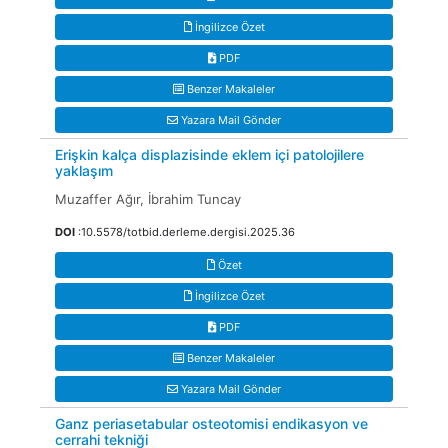
İngilizce Özet
PDF
Benzer Makaleler
Yazara Mail Gönder
Erişkin kalça displazisinde eklem içi patolojilere
yaklaşım
Muzaffer Ağır, İbrahim Tuncay
DOI
:10.5578/totbid.derleme.dergisi.2025.36
Özet
İngilizce Özet
PDF
Benzer Makaleler
Yazara Mail Gönder
Ganz periasetabular osteotomisi endikasyon ve
cerrahi tekniği