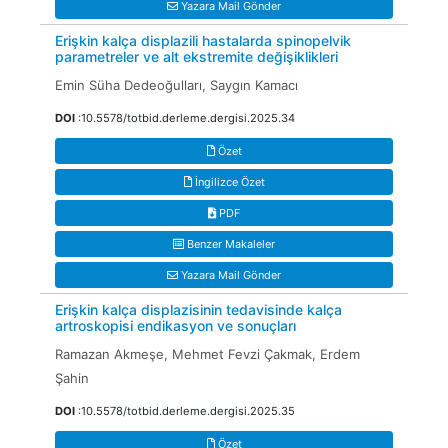
Yazara Mail Gönder
Erişkin kalça displazili hastalarda spinopelvik
parametreler ve alt ekstremite değişiklikleri
Emin Süha Dedeoğulları, Saygın Kamacı
DOI
:10.5578/totbid.derleme.dergisi.2025.34
Özet
İngilizce Özet
PDF
Benzer Makaleler
Yazara Mail Gönder
Erişkin kalça displazisinin tedavisinde kalça
artroskopisi endikasyon ve sonuçları
Ramazan Akmeşe, Mehmet Fevzi Çakmak, Erdem
Şahin
DOI
:10.5578/totbid.derleme.dergisi.2025.35
Özet