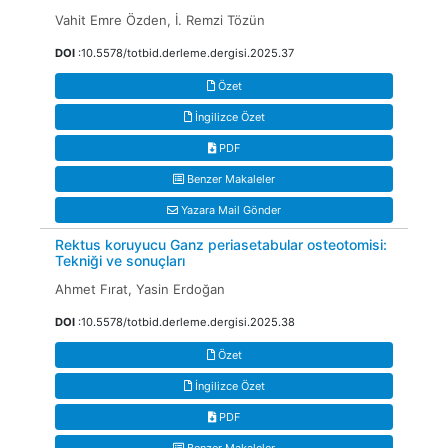
Vahit Emre Özden, İ. Remzi Tözün
DOI
:10.5578/totbid.derleme.dergisi.2025.37
Özet
İngilizce Özet
PDF
Benzer Makaleler
Yazara Mail Gönder
Rektus koruyucu Ganz periasetabular osteotomisi:
Tekniği ve sonuçları
Ahmet Fırat, Yasin Erdoğan
DOI
:10.5578/totbid.derleme.dergisi.2025.38
Özet
İngilizce Özet
PDF