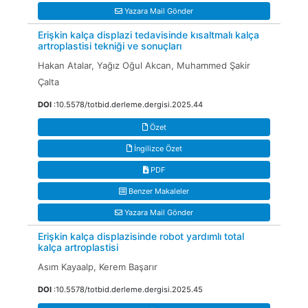
Yazara Mail Gönder
Erişkin kalça displazi tedavisinde kısaltmalı kalça
artroplastisi tekniği ve sonuçları
Hakan Atalar, Yağız Oğul Akcan, Muhammed Şakir
Çalta
DOI
:10.5578/totbid.derleme.dergisi.2025.44
Özet
İngilizce Özet
PDF
Benzer Makaleler
Yazara Mail Gönder
Erişkin kalça displazisinde robot yardımlı total
kalça artroplastisi
Asım Kayaalp, Kerem Başarır
DOI
:10.5578/totbid.derleme.dergisi.2025.45