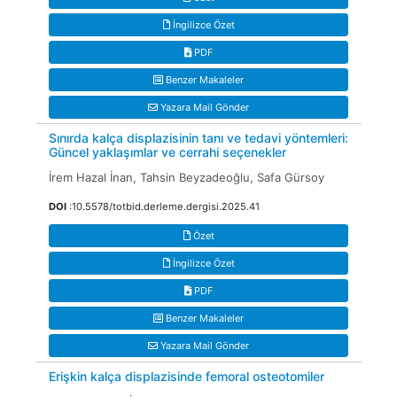
İngilizce Özet
PDF
Benzer Makaleler
Yazara Mail Gönder
Sınırda kalça displazisinin tanı ve tedavi yöntemleri:
Güncel yaklaşımlar ve cerrahi seçenekler
İrem Hazal İnan, Tahsin Beyzadeoğlu, Safa Gürsoy
DOI
:10.5578/totbid.derleme.dergisi.2025.41
Özet
İngilizce Özet
PDF
Benzer Makaleler
Yazara Mail Gönder
Erişkin kalça displazisinde femoral osteotomiler