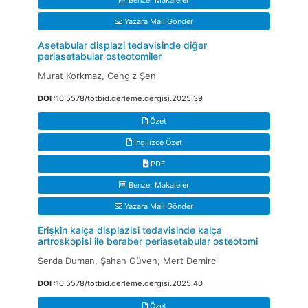
Benzer Makaleler
Yazara Mail Gönder
Asetabular displazi tedavisinde diğer
periasetabular osteotomiler
Murat Korkmaz, Cengiz Şen
DOI
:10.5578/totbid.derleme.dergisi.2025.39
Özet
İngilizce Özet
PDF
Benzer Makaleler
Yazara Mail Gönder
Erişkin kalça displazisi tedavisinde kalça
artroskopisi ile beraber periasetabular osteotomi
Serda Duman, Şahan Güven, Mert Demirci
DOI
:10.5578/totbid.derleme.dergisi.2025.40
Özet