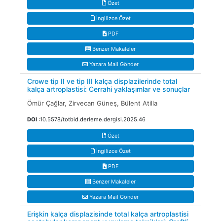
Özet
İngilizce Özet
PDF
Benzer Makaleler
Yazara Mail Gönder
Crowe tip II ve tip III kalça displazilerinde total
kalça artroplastisi: Cerrahi yaklaşımlar ve sonuçlar
Ömür Çağlar, Zirvecan Güneş, Bülent Atilla
DOI
:10.5578/totbid.derleme.dergisi.2025.46
Özet
İngilizce Özet
PDF
Benzer Makaleler
Yazara Mail Gönder
Erişkin kalça displazisinde total kalça artroplastisi