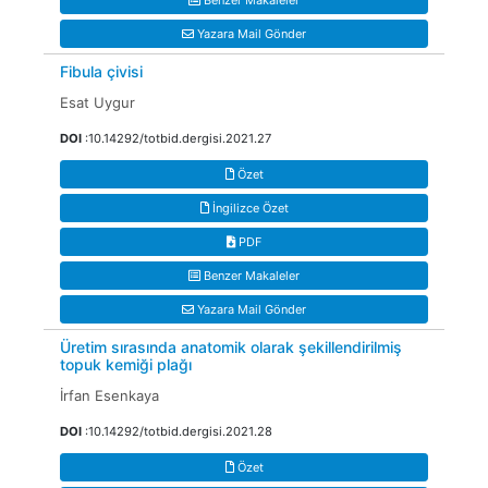
Benzer Makaleler
Yazara Mail Gönder
Fibula çivisi
Esat Uygur
DOI
:10.14292/totbid.dergisi.2021.27
Özet
İngilizce Özet
PDF
Benzer Makaleler
Yazara Mail Gönder
Üretim sırasında anatomik olarak şekillendirilmiş
topuk kemiği plağı
İrfan Esenkaya
DOI
:10.14292/totbid.dergisi.2021.28
Özet