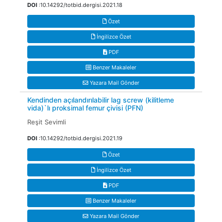
DOI
:10.14292/totbid.dergisi.2021.18
Özet
İngilizce Özet
PDF
Benzer Makaleler
Yazara Mail Gönder
Kendinden açılandırılabilir lag screw (kilitleme
vida)`lı proksimal femur çivisi (PFN)
Reşit Sevimli
DOI
:10.14292/totbid.dergisi.2021.19
Özet
İngilizce Özet
PDF
Benzer Makaleler
Yazara Mail Gönder