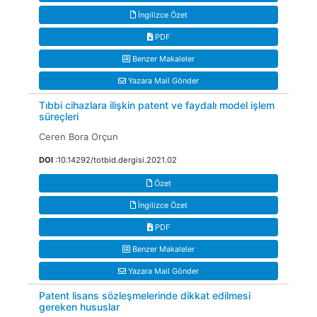
İngilizce Özet
PDF
Benzer Makaleler
Yazara Mail Gönder
Tıbbi cihazlara ilişkin patent ve faydalı model işlem
süreçleri
Ceren Bora Orçun
DOI
:10.14292/totbid.dergisi.2021.02
Özet
İngilizce Özet
PDF
Benzer Makaleler
Yazara Mail Gönder
Patent lisans sözleşmelerinde dikkat edilmesi
gereken hususlar