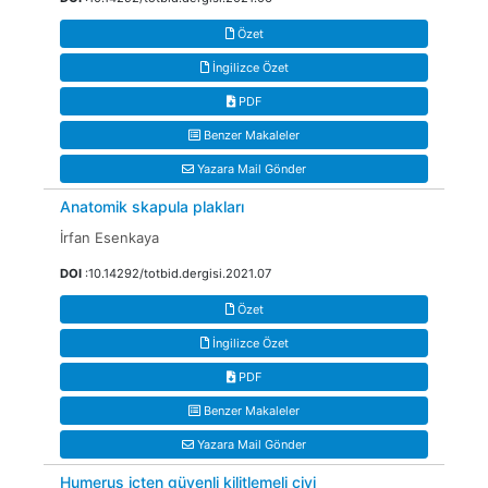
Özet
İngilizce Özet
PDF
Benzer Makaleler
Yazara Mail Gönder
Anatomik skapula plakları
İrfan Esenkaya
DOI
:10.14292/totbid.dergisi.2021.07
Özet
İngilizce Özet
PDF
Benzer Makaleler
Yazara Mail Gönder
Humerus içten güvenli kilitlemeli çivi