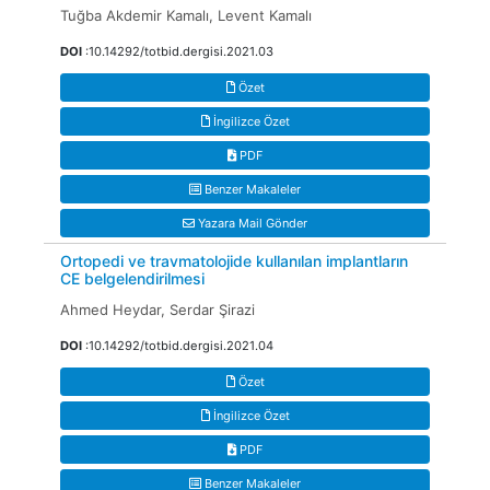
Tuğba Akdemir Kamalı, Levent Kamalı
DOI
:10.14292/totbid.dergisi.2021.03
Özet
İngilizce Özet
PDF
Benzer Makaleler
Yazara Mail Gönder
Ortopedi ve travmatolojide kullanılan implantların
CE belgelendirilmesi
Ahmed Heydar, Serdar Şirazi
DOI
:10.14292/totbid.dergisi.2021.04
Özet
İngilizce Özet
PDF
Benzer Makaleler