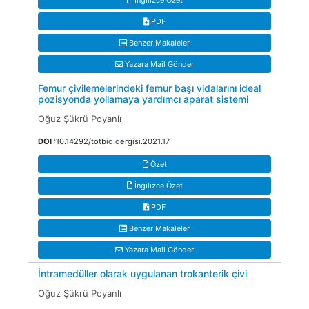
İngilizce Özet
PDF
Benzer Makaleler
Yazara Mail Gönder
Femur çivilemelerindeki femur başı vidalarını ideal
pozisyonda yollamaya yardımcı aparat sistemi
Oğuz Şükrü Poyanlı
DOI
:10.14292/totbid.dergisi.2021.17
Özet
İngilizce Özet
PDF
Benzer Makaleler
Yazara Mail Gönder
İntramedüller olarak uygulanan trokanterik çivi
Oğuz Şükrü Poyanlı