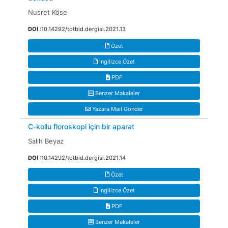
Nusret Köse
DOI
:10.14292/totbid.dergisi.2021.13
Özet
İngilizce Özet
PDF
Benzer Makaleler
Yazara Mail Gönder
C-kollu floroskopi için bir aparat
Salih Beyaz
DOI
:10.14292/totbid.dergisi.2021.14
Özet
İngilizce Özet
PDF
Benzer Makaleler