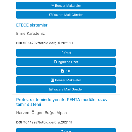
Benzer Makaleler
Yazara Mail Gönder
EFECE sistemleri
Emre Karadeniz
DOI
:10.14292/totbid.dergisi.2021.10
Özet
İngilizce Özet
PDF
Benzer Makaleler
Yazara Mail Gönder
Protez sisteminde yenilik: PENTA modüler uzuv
tamir sistemi
Harzem Özger, Buğra Alpan
DOI
:10.14292/totbid.dergisi.2021.11