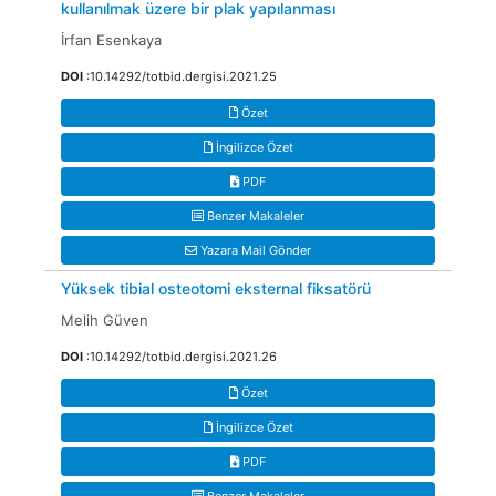
kullanılmak üzere bir plak yapılanması
İrfan Esenkaya
DOI
:10.14292/totbid.dergisi.2021.25
Özet
İngilizce Özet
PDF
Benzer Makaleler
Yazara Mail Gönder
Yüksek tibial osteotomi eksternal fiksatörü
Melih Güven
DOI
:10.14292/totbid.dergisi.2021.26
Özet
İngilizce Özet
PDF