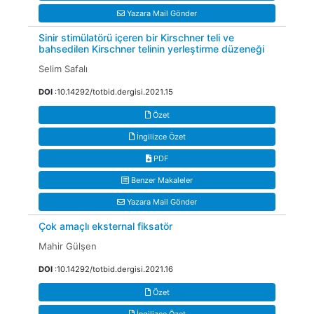
Yazara Mail Gönder
Sinir stimülatörü içeren bir Kirschner teli ve
bahsedilen Kirschner telinin yerleştirme düzeneği
Selim Safalı
DOI
:10.14292/totbid.dergisi.2021.15
Özet
İngilizce Özet
PDF
Benzer Makaleler
Yazara Mail Gönder
Çok amaçlı eksternal fiksatör
Mahir Gülşen
DOI
:10.14292/totbid.dergisi.2021.16
Özet