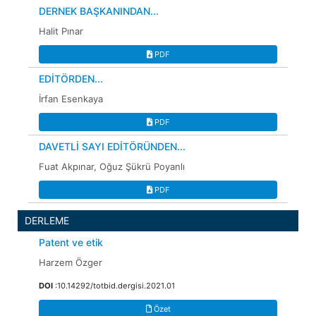
DERNEK BAŞKANINDAN...
Halit Pınar
PDF
EDİTÖRDEN...
İrfan Esenkaya
PDF
DAVETLİ SAYI EDİTÖRÜNDEN...
Fuat Akpınar, Oğuz Şükrü Poyanlı
PDF
DERLEME
Patent ve etik
Harzem Özger
DOI
:10.14292/totbid.dergisi.2021.01
Özet