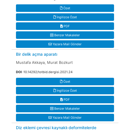
Özet
İngilizce Özet
PDF
Benzer Makaleler
Yazara Mail Gönder
Bir delik açma aparatı
Mustafa Akkaya, Murat Bozkurt
DOI
:10.14292/totbid.dergisi.2021.24
Özet
İngilizce Özet
PDF
Benzer Makaleler
Yazara Mail Gönder
Diz eklemi çevresi kaynaklı deformitelerde