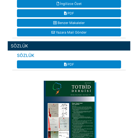
İngilizce Özet
PDF
Benzer Makaleler
Yazara Mail Gönder
SÖZLÜK
SÖZLÜK
PDF