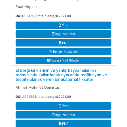
Fuat Akpınar
DOI
:10.14292/totbid.dergisi.2021.08
Özet
İngilizce Özet
PDF
Benzer Makaleler
Yazara Mail Gönder
El bileği kırıklarının ve yanlış kaynamalarının
tedavisinde kullanılacak aynı anda redüksiyon ve
tespite olanak veren bir eksternal fiksatör
Ahmet Mehmet Demirtaş
DOI
:10.14292/totbid.dergisi.2021.09
Özet
İngilizce Özet
PDF