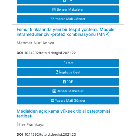
PDF
Benzer Makaleler
Yazara Mail Gönder
Femur kırıklarında yeni bir tespit yöntemi: Modüler
intramedüller çivi-protez kombinasyonu (MNP)
Mehmet Nuri Konya
DOI
:10.14292/totbid.dergisi.2021.22
Özet
İngilizce Özet
PDF
Benzer Makaleler
Yazara Mail Gönder
Medialden açık kama yüksek tibial osteotomisi
tertibatı
İrfan Esenkaya
DOI
:10.14292/totbid.dergisi.2021.23