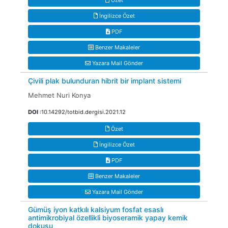
Özet
İngilizce Özet
PDF
Benzer Makaleler
Yazara Mail Gönder
Çivili plak bulunduran hibrit bir implant sistemi
Mehmet Nuri Konya
DOI
:10.14292/totbid.dergisi.2021.12
Özet
İngilizce Özet
PDF
Benzer Makaleler
Yazara Mail Gönder
Gümüş iyon katkılı kalsiyum fosfat esaslı
antimikrobiyal özellikli biyoseramik yapay kemik
dokusu