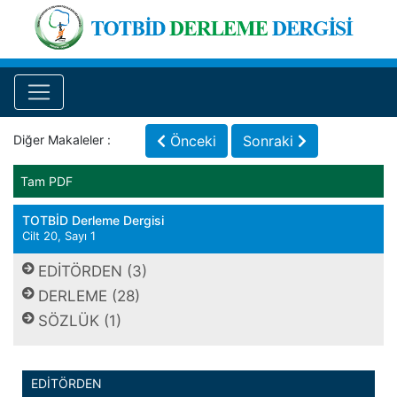
Diğer Makaleler :
Önceki
Sonraki
Tam PDF
TOTBİD Derleme Dergisi
Cilt 20, Sayı 1
EDİTÖRDEN (3)
DERLEME (28)
SÖZLÜK (1)
EDİTÖRDEN