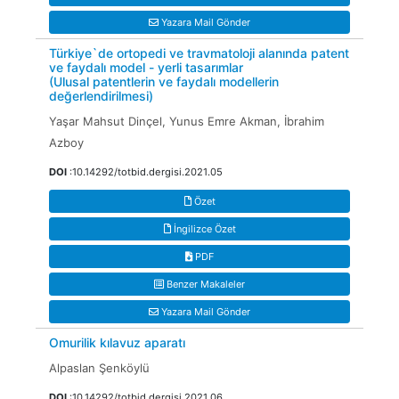
Yazara Mail Gönder
Türkiye`de ortopedi ve travmatoloji alanında patent
ve faydalı model - yerli tasarımlar
(Ulusal patentlerin ve faydalı modellerin
değerlendirilmesi)
Yaşar Mahsut Dinçel, Yunus Emre Akman, İbrahim
Azboy
DOI
:10.14292/totbid.dergisi.2021.05
Özet
İngilizce Özet
PDF
Benzer Makaleler
Yazara Mail Gönder
Omurilik kılavuz aparatı
Alpaslan Şenköylü
DOI
:10.14292/totbid.dergisi.2021.06