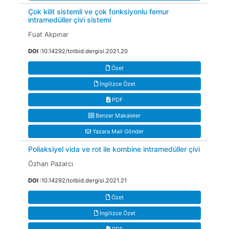
Çok kilit sistemli ve çok fonksiyonlu femur
intramedüller çivi sistemi
Fuat Akpınar
DOI
:10.14292/totbid.dergisi.2021.20
Özet
İngilizce Özet
PDF
Benzer Makaleler
Yazara Mail Gönder
Poliaksiyel vida ve rot ile kombine intramedüller çivi
Özhan Pazarcı
DOI
:10.14292/totbid.dergisi.2021.21
Özet
İngilizce Özet