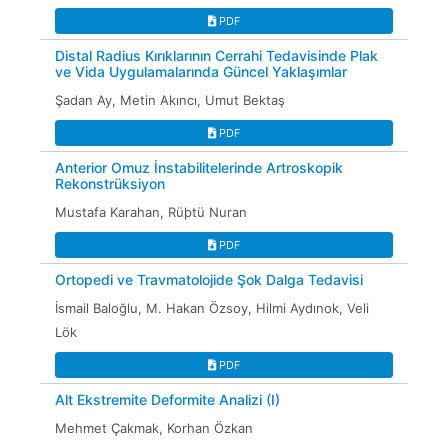
PDF
Distal Radius Kırıklarının Cerrahi Tedavisinde Plak
ve Vida Uygulamalarında Güncel Yaklaşımlar
Şadan Ay, Metin Akıncı, Umut Bektaş
PDF
Anterior Omuz İnstabilitelerinde Artroskopik
Rekonstrüksiyon
Mustafa Karahan, Rüþtü Nuran
PDF
Ortopedi ve Travmatolojide Şok Dalga Tedavisi
İsmail Baloğlu, M. Hakan Özsoy, Hilmi Aydınok, Veli
Lök
PDF
Alt Ekstremite Deformite Analizi (I)
Mehmet Çakmak, Korhan Özkan