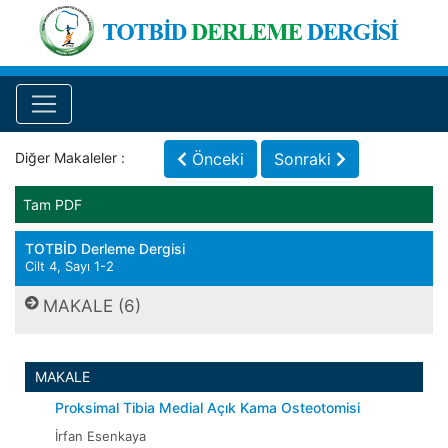
Diğer Makaleler :
Önceki
Sonraki
Tam PDF
TOTBİD Derleme Dergisi
Cilt 4, Sayı 1-2
MAKALE (6)
MAKALE
Proksimal Tibia Medial Açık Kama Osteotomisi
İrfan Esenkaya