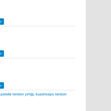
er
er
er
patella tendon yırtığı; kuadriseps tendon