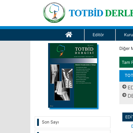
Editör
Kuru
Diğer M
Tam 
TOT
E
D
ED
Son Sayı