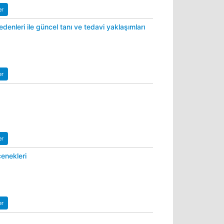
er
denleri ile güncel tanı ve tedavi yaklaşımları
er
er
çenekleri
er