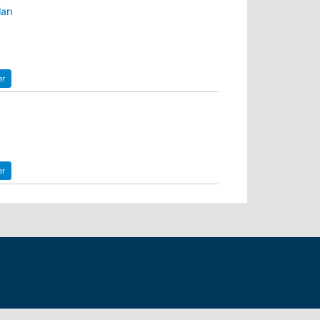
arı
er
er