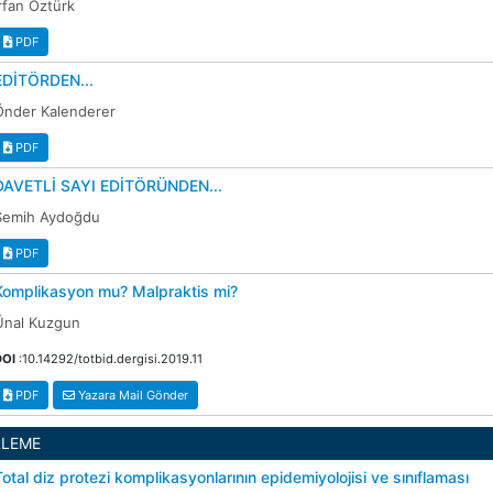
İrfan Öztürk
PDF
EDİTÖRDEN...
Önder Kalenderer
PDF
DAVETLİ SAYI EDİTÖRÜNDEN...
Semih Aydoğdu
PDF
Komplikasyon mu? Malpraktis mi?
Ünal Kuzgun
DOI
:10.14292/totbid.dergisi.2019.11
PDF
Yazara Mail Gönder
RLEME
Total diz protezi komplikasyonlarının epidemiyolojisi ve sınıflaması