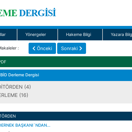
llar
Yönergeler
Hakeme Bilgi
Yazara Bilg
akaleler :
Önceki
Sonraki
PDF
BİD Derleme Dergisi
DİTÖRDEN (4)
ERLEME (16)
İTÖRDEN
DERNEK BAŞKANI`NDAN...