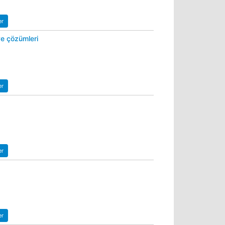
er
 ve çözümleri
er
er
er