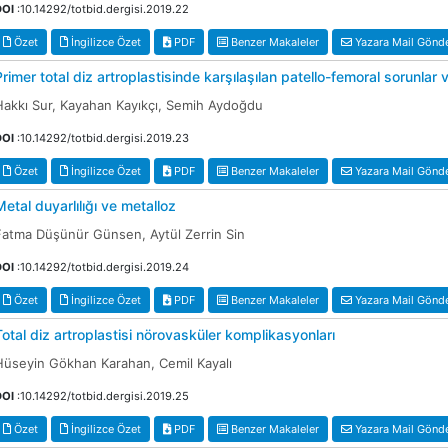
DOI
:10.14292/totbid.dergisi.2019.22
Özet
İngilizce Özet
PDF
Benzer Makaleler
Yazara Mail Gönd
Primer total diz artroplastisinde karşılaşılan patello-femoral sorunlar
Hakkı Sur, Kayahan Kayıkçı, Semih Aydoğdu
DOI
:10.14292/totbid.dergisi.2019.23
Özet
İngilizce Özet
PDF
Benzer Makaleler
Yazara Mail Gönd
Metal duyarlılığı ve metalloz
Fatma Düşünür Günsen, Aytül Zerrin Sin
DOI
:10.14292/totbid.dergisi.2019.24
Özet
İngilizce Özet
PDF
Benzer Makaleler
Yazara Mail Gönd
Total diz artroplastisi nörovasküler komplikasyonları
Hüseyin Gökhan Karahan, Cemil Kayalı
DOI
:10.14292/totbid.dergisi.2019.25
Özet
İngilizce Özet
PDF
Benzer Makaleler
Yazara Mail Gönd