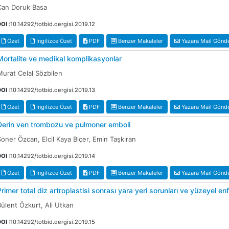
Can Doruk Basa
DOI
:10.14292/totbid.dergisi.2019.12
Özet
İngilizce Özet
PDF
Benzer Makaleler
Yazara Mail Gönd
Mortalite ve medikal komplikasyonlar
Murat Celal Sözbilen
DOI
:10.14292/totbid.dergisi.2019.13
Özet
İngilizce Özet
PDF
Benzer Makaleler
Yazara Mail Gönd
Derin ven trombozu ve pulmoner emboli
Soner Özcan, Elcil Kaya Biçer, Emin Taşkıran
DOI
:10.14292/totbid.dergisi.2019.14
Özet
İngilizce Özet
PDF
Benzer Makaleler
Yazara Mail Gönd
Primer total diz artroplastisi sonrası yara yeri sorunları ve yüzeyel e
Bülent Özkurt, Ali Utkan
DOI
:10.14292/totbid.dergisi.2019.15