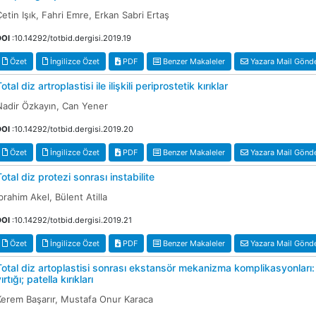
etin Işık, Fahri Emre, Erkan Sabri Ertaş
DOI
:10.14292/totbid.dergisi.2019.19
Özet
İngilizce Özet
PDF
Benzer Makaleler
Yazara Mail Gönd
otal diz artroplastisi ile ilişkili periprostetik kırıklar
Nadir Özkayın, Can Yener
DOI
:10.14292/totbid.dergisi.2019.20
Özet
İngilizce Özet
PDF
Benzer Makaleler
Yazara Mail Gönd
Total diz protezi sonrası instabilite
brahim Akel, Bülent Atilla
DOI
:10.14292/totbid.dergisi.2019.21
Özet
İngilizce Özet
PDF
Benzer Makaleler
Yazara Mail Gönd
Total diz artoplastisi sonrası ekstansör mekanizma komplikasyonları: 
ırtığı; patella kırıkları
Kerem Başarır, Mustafa Onur Karaca