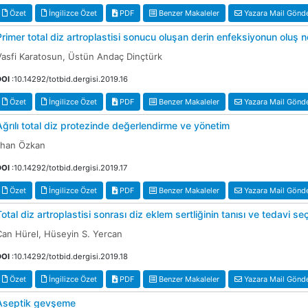
Özet
İngilizce Özet
PDF
Benzer Makaleler
Yazara Mail Gönd
Primer total diz artroplastisi sonucu oluşan derin enfeksiyonun oluş ne
Vasfi Karatosun, Üstün Andaç Dinçtürk
DOI
:10.14292/totbid.dergisi.2019.16
Özet
İngilizce Özet
PDF
Benzer Makaleler
Yazara Mail Gönd
Ağrılı total diz protezinde değerlendirme ve yönetim
İlhan Özkan
DOI
:10.14292/totbid.dergisi.2019.17
Özet
İngilizce Özet
PDF
Benzer Makaleler
Yazara Mail Gönd
Total diz artroplastisi sonrası diz eklem sertliğinin tanısı ve tedavi se
Can Hürel, Hüseyin S. Yercan
DOI
:10.14292/totbid.dergisi.2019.18
Özet
İngilizce Özet
PDF
Benzer Makaleler
Yazara Mail Gönd
Aseptik gevşeme