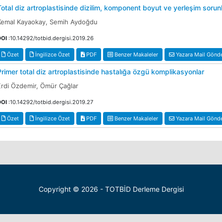
Total diz artroplastisinde dizilim, komponent boyut ve yerleşim sorunl
Kemal Kayaokay, Semih Aydoğdu
DOI
:10.14292/totbid.dergisi.2019.26
Özet
İngilizce Özet
PDF
Benzer Makaleler
Yazara Mail Gönd
Primer total diz artroplastisinde hastalığa özgü komplikasyonlar
Erdi Özdemir, Ömür Çağlar
DOI
:10.14292/totbid.dergisi.2019.27
Özet
İngilizce Özet
PDF
Benzer Makaleler
Yazara Mail Gönd
Copyright © 2026 - TOTBİD Derleme Dergisi