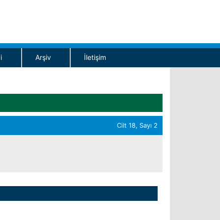
i
Arşiv
İletişim
Cilt 18, Sayı 2