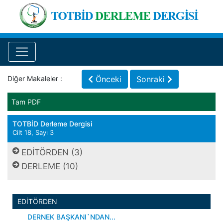
Diğer Makaleler :
Önceki
Sonraki
Tam PDF
TOTBİD Derleme Dergisi
Cilt 18, Sayı 3
EDİTÖRDEN (3)
DERLEME (10)
EDİTÖRDEN
DERNEK BAŞKANI`NDAN...