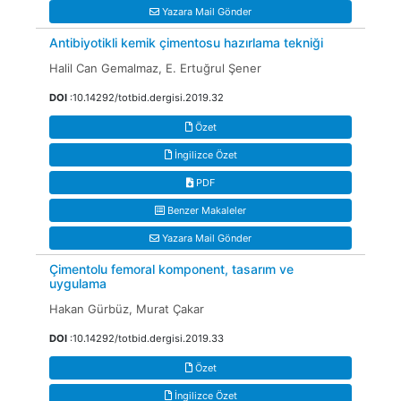
Yazara Mail Gönder
Antibiyotikli kemik çimentosu hazırlama tekniği
Halil Can Gemalmaz, E. Ertuğrul Şener
DOI
:10.14292/totbid.dergisi.2019.32
Özet
İngilizce Özet
PDF
Benzer Makaleler
Yazara Mail Gönder
Çimentolu femoral komponent, tasarım ve
uygulama
Hakan Gürbüz, Murat Çakar
DOI
:10.14292/totbid.dergisi.2019.33
Özet
İngilizce Özet