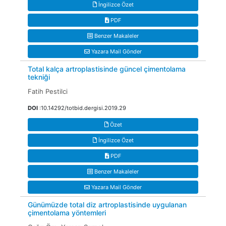
İngilizce Özet
PDF
Benzer Makaleler
Yazara Mail Gönder
Total kalça artroplastisinde güncel çimentolama
tekniği
Fatih Pestilci
DOI
:10.14292/totbid.dergisi.2019.29
Özet
İngilizce Özet
PDF
Benzer Makaleler
Yazara Mail Gönder
Günümüzde total diz artroplastisinde uygulanan
çimentolama yöntemleri