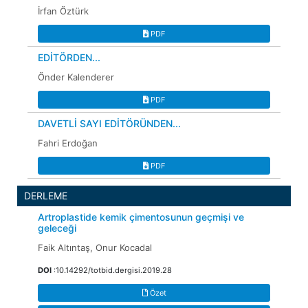
İrfan Öztürk
PDF
EDİTÖRDEN...
Önder Kalenderer
PDF
DAVETLİ SAYI EDİTÖRÜNDEN...
Fahri Erdoğan
PDF
DERLEME
Artroplastide kemik çimentosunun geçmişi ve
geleceği
Faik Altıntaş, Onur Kocadal
DOI
:10.14292/totbid.dergisi.2019.28
Özet