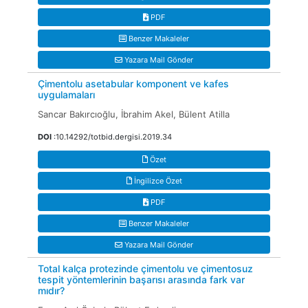
PDF
Benzer Makaleler
Yazara Mail Gönder
Çimentolu asetabular komponent ve kafes
uygulamaları
Sancar Bakırcıoğlu, İbrahim Akel, Bülent Atilla
DOI
:10.14292/totbid.dergisi.2019.34
Özet
İngilizce Özet
PDF
Benzer Makaleler
Yazara Mail Gönder
Total kalça protezinde çimentolu ve çimentosuz
tespit yöntemlerinin başarısı arasında fark var
mıdır?