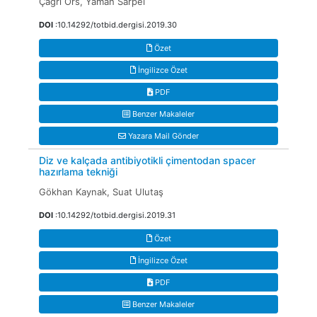
Çağrı Örs, Yaman Sarpel
DOI
:10.14292/totbid.dergisi.2019.30
Özet
İngilizce Özet
PDF
Benzer Makaleler
Yazara Mail Gönder
Diz ve kalçada antibiyotikli çimentodan spacer
hazırlama tekniği
Gökhan Kaynak, Suat Ulutaş
DOI
:10.14292/totbid.dergisi.2019.31
Özet
İngilizce Özet
PDF
Benzer Makaleler