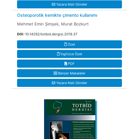
Yazara Mail Gönder
Osteoporotik kemikte çimento kullanımı
Mehmet Emin Şimşek, Murat Bozkurt
DOI
:10.14292/totbid.dergisi.2019.37
Özet
İngilizce Özet
PDF
Benzer Makaleler
Yazara Mail Gönder