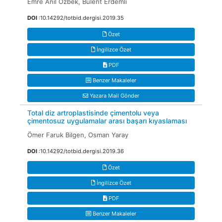
Emre Anıl Özbek, Bülent Erdemli
DOI
:10.14292/totbid.dergisi.2019.35
Özet
İngilizce Özet
PDF
Benzer Makaleler
Yazara Mail Gönder
Total diz artroplastisinde çimentolu veya
çimentosuz uygulamalar arası başarı kıyaslaması
Ömer Faruk Bilgen, Osman Yaray
DOI
:10.14292/totbid.dergisi.2019.36
Özet
İngilizce Özet
PDF
Benzer Makaleler